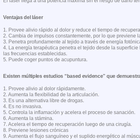
El láser llega a una potencia máxima sin el riesgo de daño té
Ventajas del láser
1.
Provee alivio rápido al dolor y reduce el tiempo de recupera
2.
Cambia de impulsos constantemente, por lo que previene la
3.
Penetra profundamente al tejido a través de energía fotónic
4.
La energía terapéutica penetra el tejido desde la superficie
las frecuencias establecidas.
5.
Puede coger puntos de acupuntura.
Existen múltiples estudios “based evidence” que demuestran l
1.
Provee alivio al dolor rápidamente.
2.
Aumenta la flexibilidad de la articulación.
3.
Es una alternativa libre de drogas.
4.
Es no invasiva.
5.
Controla la inflamación y acelera el proceso de sanación.
6.
Aumenta la stámina.
7.
Acelera el tiempo de recuperación luego de una cirugía.
8.
Previene lesiones crónicas
9.
Aumenta el flujo sanguíneo y el suplido energético al múscu