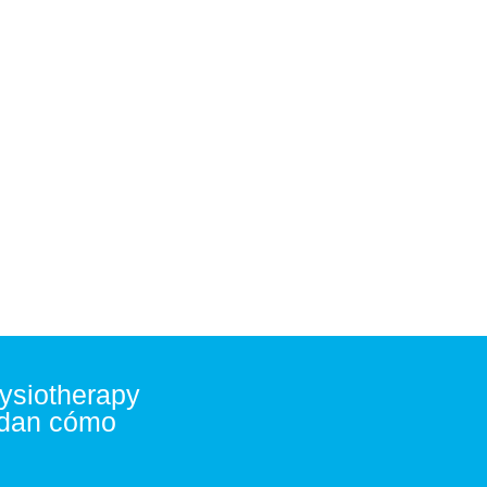
ces!
ysiotherapy
ndan cómo