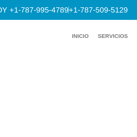
 +1-787-995-4789
+1-787-509-5129
INICIO
SERVICIOS
ISIOTERAPIA EN
SIONALES DE TERAPIA FÍSICA EN BAYAM