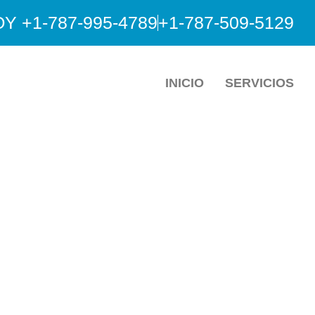
 +1-787-995-4789
+1-787-509-5129
INICIO
SERVICIOS
para tu fisiotera
Bayamón
vices: Expertos en terapia física en Puer