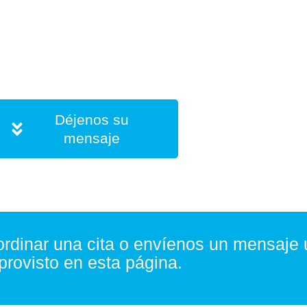
ión, comuníquese con un fisioterapeuta 
stro equipo en Bayamón trabaja con cu
ación física y trata todo tipo de afeccio
Déjenos su
mensaje
rdinar una cita o envíenos un mensaje u
provisto en esta página.