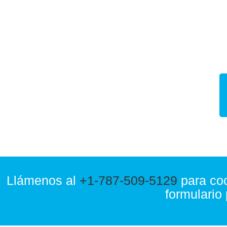
Si usted ha sufrido una les
Physiotherapy Services hoy. Nue
que necesita rehabilit
Llámenos al
+1-787-509-5129
para coo
formulario 