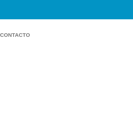
CONTACTO
pia en
to Rico