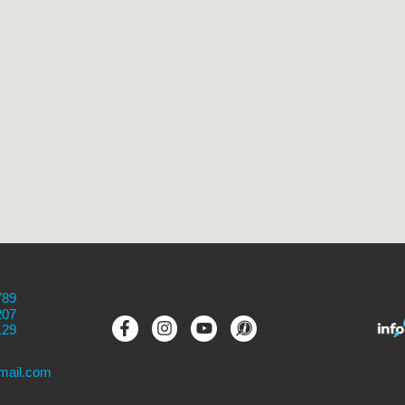
789
207
129
mail.com